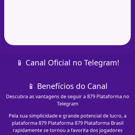
📱 Canal Oficial no Telegram!
📱 Benefícios do Canal
Descubra as vantagens de seguir a 879 Plataforma no
Telegram
Pela sua simplicidade e grande potencial de lucro, a
plataforma 879 Plataforma 879 Plataforma Brasil
rapidamente se tornou a favorita dos jogadores