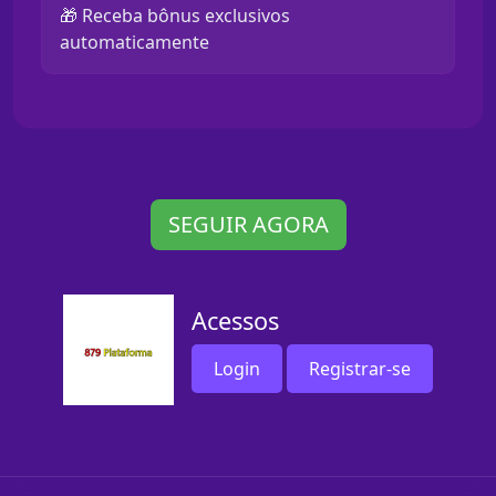
🎁 Receba bônus exclusivos
automaticamente
SEGUIR AGORA
Acessos
Login
Registrar-se