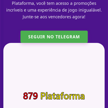
Plataforma, você tem acesso a promoções
incríveis e uma experiência de jogo inigualável.
Junte-se aos vencedores agora!
SEGUIR NO TELEGRAM