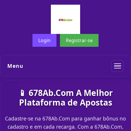
Login
Registrar-se
Menu
📱 678Ab.Com A Melhor
Plataforma de Apostas
Cadastre-se na 678Ab.Com para ganhar bônus no
cadastro e em cada recarga. Com a 678Ab.Com,